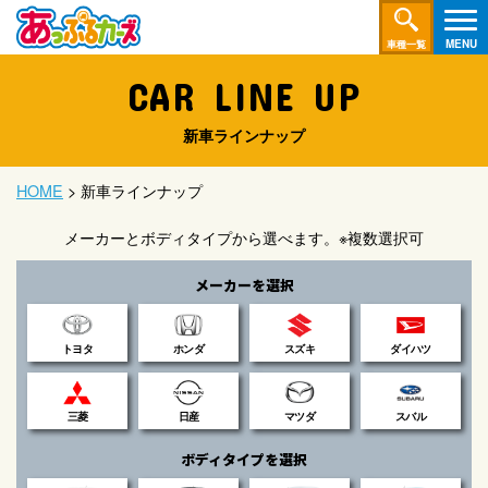
車種一覧
CAR LINE UP
新車ラインナップ
HOME
> 新車ラインナップ
メーカーとボディタイプから選べます。※複数選択可
メーカーを選択
トヨタ
ホンダ
スズキ
ダイハツ
三菱
日産
マツダ
スバル
ボディタイプを選択