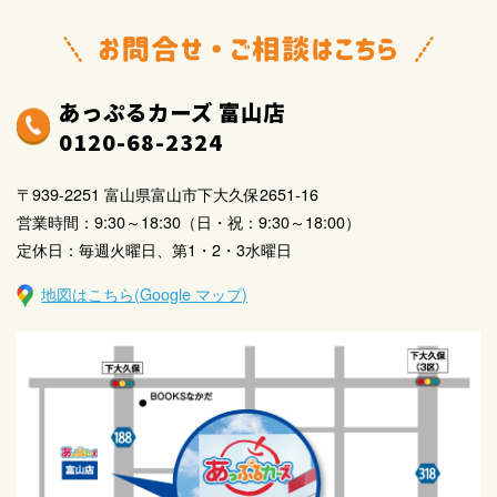
お客様との取引に関連する当社の商品･サービスに関す
る情報のご提供
当社事業に係る調査･分析･研究
また、上記の利用目的の達成のために個人情報の取扱い
あっぷるカーズ 富山店
を第三者に委託することがあります。 その場合には委託
0120-68-2324
先に対して適切な監督を行い、個人情報保護の水準を担
保します。
〒939-2251 富山県富山市下大久保2651-16
営業時間：9:30～18:30（日・祝：9:30～18:00）
2．法令、国が定める指針その他の規範（以下「法令
定休日：毎週火曜日、第1・2・3水曜日
等」）に関して
個人情報を取り扱う事業に関連する法令等を常に把握す
地図はこちら(Google マップ)
ることに努め、当社事業に従事する従業者（以下「従業
者」）に周知し、遵守いたします。
3．個人情報の安全管理に関して
個人情報への不正アクセス、漏えい、滅失、又はき損
などのリスクを防止すべく、個人情報の安全管理のた
めの迅速な是正措置を講じる体制を構築し維持いたし