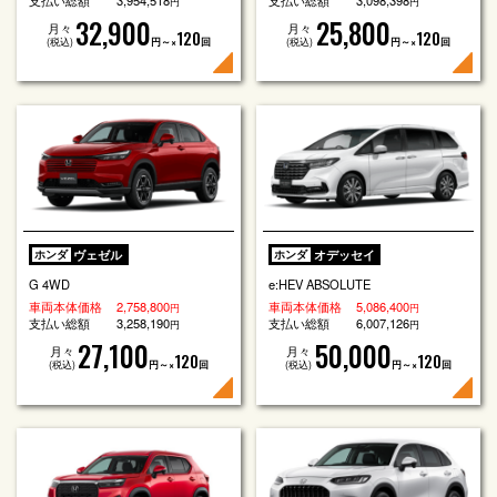
支払い総額
3,954,518
支払い総額
3,098,398
円
円
32,900
25,800
月々
月々
120
120
(税込)
円～×
回
(税込)
円～×
回
ヴェゼル
オデッセイ
ホンダ
ホンダ
G 4WD
e:HEV ABSOLUTE
車両本体価格
2,758,800
車両本体価格
5,086,400
円
円
支払い総額
3,258,190
支払い総額
6,007,126
円
円
27,100
50,000
月々
月々
120
120
(税込)
円～×
回
(税込)
円～×
回