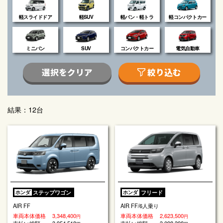
軽スライドドア
軽SUV
軽バン・軽トラ
軽コンパクトカー
ミニバン
SUV
コンパクトカー
電気自動車
結果：12台
ステップワゴン
フリード
ホンダ
ホンダ
AIR FF
AIR FF/6人乗り
車両本体価格
3,348,400
車両本体価格
2,623,500
円
円