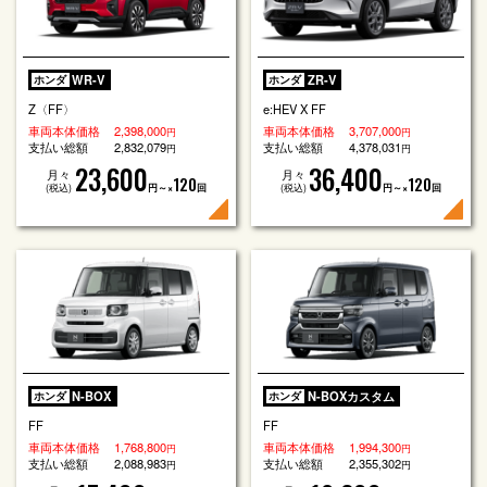
WR-V
ZR-V
ホンダ
ホンダ
Z〈FF〉
e:HEV X FF
車両本体価格
2,398,000
車両本体価格
3,707,000
円
円
支払い総額
2,832,079
支払い総額
4,378,031
円
円
23,600
36,400
月々
月々
120
120
(税込)
円～×
回
(税込)
円～×
回
N-BOX
N-BOXカスタム
ホンダ
ホンダ
FF
FF
車両本体価格
1,768,800
車両本体価格
1,994,300
円
円
支払い総額
2,088,983
支払い総額
2,355,302
円
円