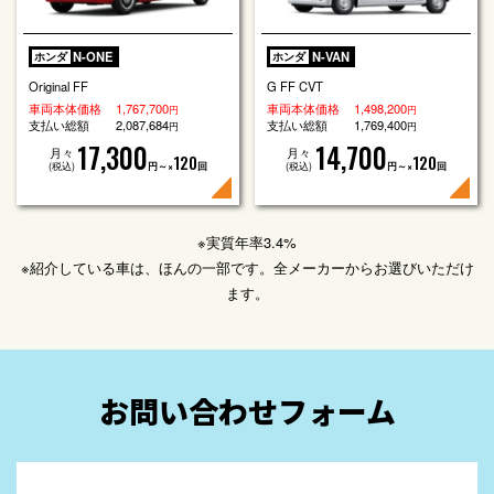
N-ONE
N-VAN
ホンダ
ホンダ
Original FF
G FF CVT
車両本体価格
1,767,700
車両本体価格
1,498,200
円
円
支払い総額
2,087,684
支払い総額
1,769,400
円
円
17,300
14,700
月々
月々
120
120
(税込)
円～×
回
(税込)
円～×
回
※実質年率3.4%
※紹介している車は、ほんの一部です。全メーカーからお選びいただけ
ます。
お問い合わせフォーム