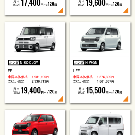
17,400
19,600
月々
月々
120
120
(税込)
円～×
回
(税込)
円～×
回
N-BOX JOY
N-WGN
ホンダ
ホンダ
FF
L FF
車両本体価格
1,981,100
車両本体価格
1,576,300
円
円
支払い総額
2,339,713
支払い総額
1,861,637
円
円
19,400
15,500
月々
月々
120
120
(税込)
円～×
回
(税込)
円～×
回