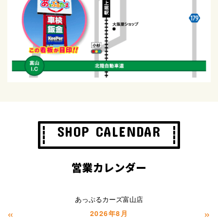
支払回数・契約残高・月々の支払い状況などに限定し
ます。
お客様の個人情報についての共同利用に関する管理責
任者は、当社とします。
●
当社は、お客様がご本人様の個人情報の確認、訂正な
どを希望される場合は、当社の定める書面の提出により
開示に応じます。開示請求書など当社の定める書面の入
手方法につきましては、当社の担当までお問い合わせく
ださい。開示請求を希望される場合はご本人であること
が確認できるもの(運転免許証など)をご用意ください。
SHOP CALENDAR
なお、個人情報の開示にあたりまして、1項目あたり五
百円程度を手数料としてお支払いいただきます。
営業カレンダー
●
当社は、お客様がご本人様の個人情報の確認、訂正な
どを希望される場合は、当社の定める書面の提出により
あっぷるカーズ富山店
開示に応じます。開示請求書など当社の定める書面の入
«
»
2026年8月
手方法につきましては、当社の担当までお問い合わせく