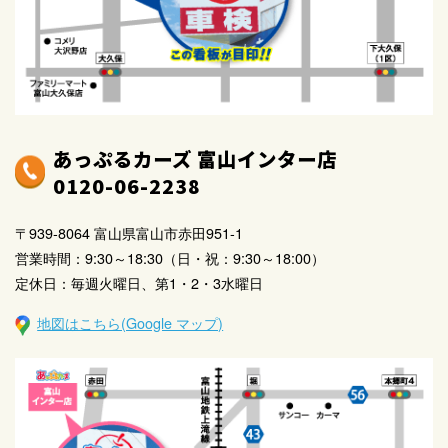
●
当社は、お客様の個人情報を、当社にて定めた提供先
を除き、正当な理由のない限り他社、第三者に提供いた
しません。但し、お客様もしくはお客様の保証人が下記
の事項に該当した場合、お客様の個人情報を当社の提携
会社間で与信判断及び契約後のお取引の参考資料として
利用するため、共同して利用することがあります。
あっぷるカーズ 富山インター店
当社に振出した手形・小切手を不渡りにし、又支払停
0120-06-2238
止となった場合
当社に支払の一部または全額の支払い猶予を要請し、
〒939-8064 富山県富山市赤田951-1
当社がそれに応じた場合
営業時間：9:30～18:30（日・祝：9:30～18:00）
当社との個別取引において、お客様の都合により当社
定休日：毎週火曜日、第1・2・3水曜日
への支払いが遅滞した場合
地図はこちら(Google マップ)
破産・民事再生・会社整理・特別清算などの申立をし
たとき、または監督官庁より営業許可の取消しを受け
た場合
共同利用する情報は、住所・氏名・生年月日・電話番
号・勤務先及び当該契約の契約日・商品名・契約額・