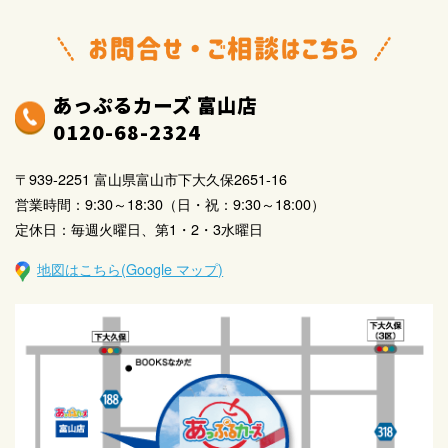
期点検、車検及び保険満期のご案内などを提供するた
め、郵便、電話、電子メールなどの方法によりお知ら
せすること
あっぷるカーズ 富山店
当社において取り扱う商品
0120-68-2324
サービスなどあるいは各種イベント・キャンペーンな
どの開催について、郵便、電話、電子メールなどの方
〒939-2251 富山県富山市下大久保2651-16
法によりご案内すること
営業時間：9:30～18:30（日・祝：9:30～18:00）
商品開発あるいは顧客満足度向上策検討のため、アン
定休日：毎週火曜日、第1・2・3水曜日
ケート調査を実施すること
地図はこちら(Google マップ)
与信判断及び与信管理
以下の個人情報を書面または電子媒体により、当社の
提携会社に提供すること。但し、本人の申し出により
第三者提供を停止いたします
提供する項目：住所・氏名・生年月日・電話番号、及
びお客様とのお取引に関する情報