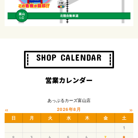
SHOP CALENDAR
営業カレンダー
あっぷるカーズ富山店
«
»
2026年8月
日
月
火
水
木
金
土
1
2
3
4
5
6
7
8