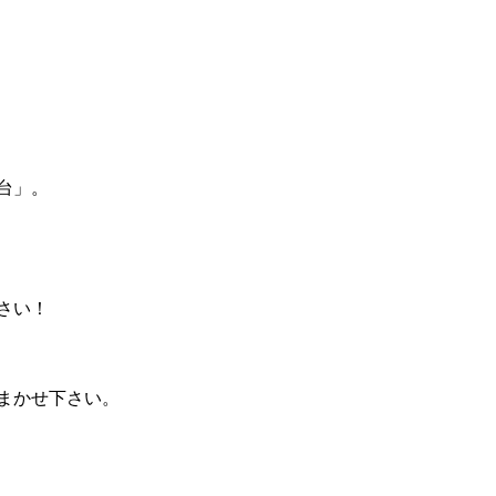
台」。
さい！
まかせ下さい。