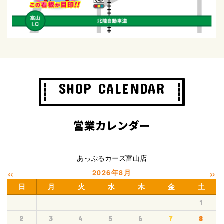
SHOP CALENDAR
営業カレンダー
あっぷるカーズ富山店
«
»
2026年8月
日
月
火
水
木
金
土
1
2
3
4
5
6
7
8