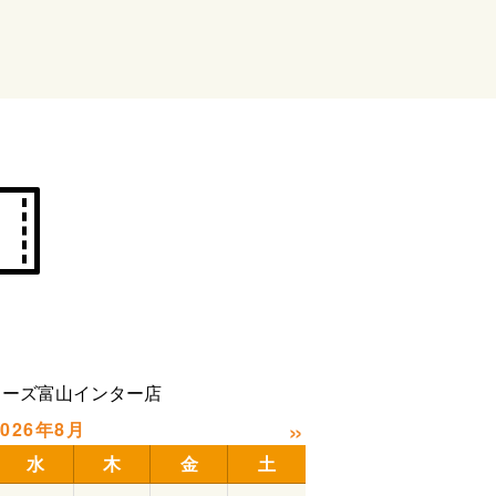
カーズ富山インター店
»
2026年8月
水
木
金
土