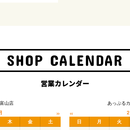
SHOP CALENDAR
営業カレンダー
富山店
あっぷる
»
«
月
木
金
土
日
月
火